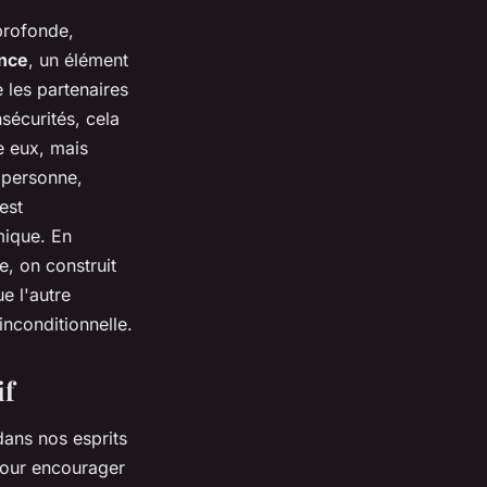
 profonde,
ance
, un élément
 les partenaires
sécurités, cela
e eux, mais
 personne,
est
mique. En
e, on construit
ue l'autre
inconditionnelle.
if
dans nos esprits
 pour encourager