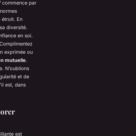
f
commence par
s normes
 étroit. En
a diversité.
nfiance en soi.
r. Complimentez
ion exprimée ou
on mutuelle
.
e. N’oublions
ularité et de
il est, dans
iorer
llante est