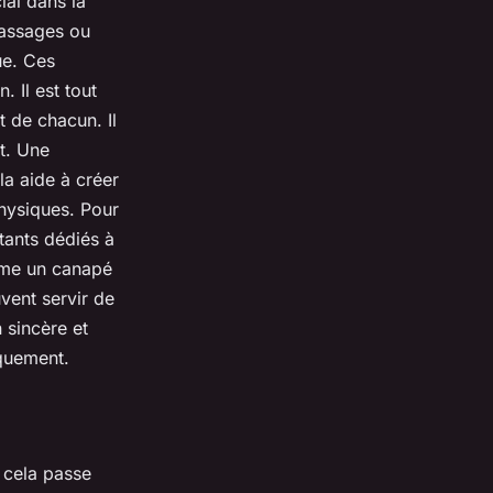
cial dans la
massages ou
ue. Ces
. Il est tout
 de chacun. Il
t. Une
a aide à créer
physiques. Pour
stants dédiés à
mme un canapé
vent servir de
 sincère et
quement.
t cela passe