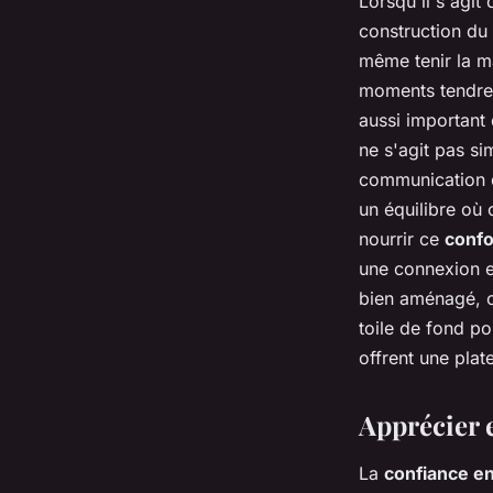
Lorsqu'il s'agit
construction du
même tenir la m
moments tendres r
aussi important 
ne s'agit pas s
communication d
un équilibre où 
nourrir ce
confo
une connexion e
bien aménagé, o
toile de fond p
offrent une pla
Apprécier 
La
confiance en