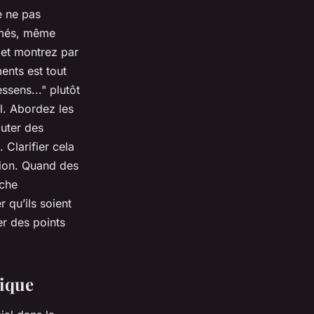
e ne pas
imés, même
 et montrez par
ents est tout
ssens..." plutôt
el. Abordez les
uter des
 Clarifier cela
ation. Quand des
oche
 qu’ils soient
er des points
sique