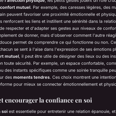
 de
l'affection physique
, les petits gestes jouent un rôle cru
confort mutuel
. Par exemple, des caresses légères, des 
ain peuvent favoriser une proximité émotionnelle et physiq
enforcent les liens et instillent une sérénité dans la relation
de respecter et d'adapter ses gestes aux niveaux de confort
implement de donner, mais d'observer comment l'autre réagi
ouce permet de comprendre ce qui fonctionne ou non. Cel
chacun se sent à l'aise dans l'expression de ses émotions 
rt mutuel
, il peut être utile de désigner des lieux ou des in
n toute sécurité. Par exemple, un espace confortable, co
u des instants spécifiques comme une soirée tranquille peu
our des
moments tendres
. Ces choix montrent une intention
teforme pour mieux se connecter émotionnellement et physi
et encourager la confiance en soi
 soi
est essentielle pour entretenir une relation épanouie, e