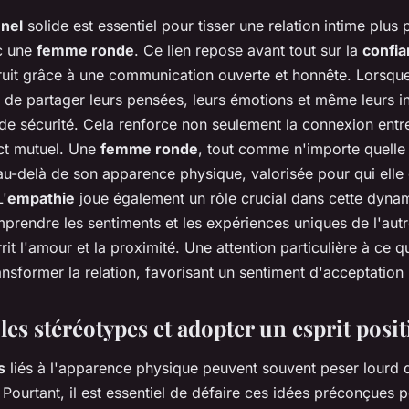
nnel
solide est essentiel pour tisser une relation intime plus
c une
femme ronde
. Ce lien repose avant tout sur la
confi
truit grâce à une communication ouverte et honnête. Lorsque
s de partager leurs pensées, leurs émotions et même leurs in
de sécurité. Cela renforce non seulement la connexion entr
ect mutuel. Une
femme ronde
, tout comme n'importe quelle
au-delà de son apparence physique, valorisée pour qui elle 
L'
empathie
joue également un rôle crucial dans cette dyna
rendre les sentiments et les expériences uniques de l'autr
rit l'amour et la proximité. Une attention particulière à ce q
nsformer la relation, favorisant un sentiment d'acceptation 
es stéréotypes et adopter un esprit posit
s
liés à l'apparence physique peuvent souvent peser lourd 
. Pourtant, il est essentiel de défaire ces idées préconçues