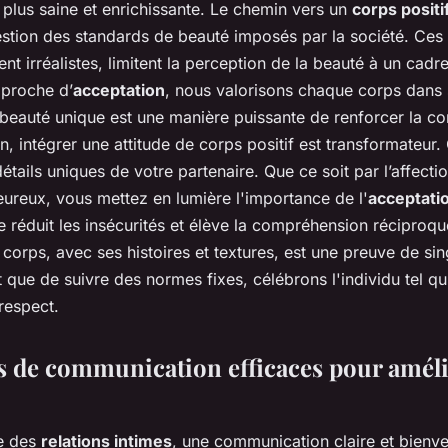
 plus saine et enrichissante. Le chemin vers un
corps positi
estion des standards de beauté imposés par la société. Ce
nt irréalistes, limitent la perception de la beauté à un cadre
proche d’
acceptation
, nous valorisons chaque corps dans s
beauté unique est une manière puissante de renforcer la co
n, intégrer une attitude de corps positif est transformateu
détails uniques de votre partenaire. Que ce soit par l’affect
eureux, vous mettez en lumière l'importance de l'
acceptati
 réduit les insécurités et élève la compréhension réciproqu
orps, avec ses histoires et textures, est une preuve de sing
ôt que de suivre des normes fixes, célébrons l'individu tel qu'
 respect.
 de communication efficaces pour amél
te des
relations intimes
, une communication claire et bienvei