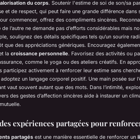
alorisation du corps
. Soutenir l'estime de soi de son/sa pa
e et de respect, qui peut faire une grande différence dans
Pour commencer, offrez des compliments sincères. Reconnaît
 de l’autre ne demande pas d’efforts considérables mais nou
le, soulignez des détails spécifiques tels qu’un sourire rad
tôt que des appréciations génériques. Encouragez égalemen
et la
croissance personnelle
. Favorisez des activités ou p
 assurance, comme le yoga ou des ateliers créatifs. En appr
s participez activement à renforcer leur estime sans cherche
, adoptez un langage corporel positif. Une main posée sur l
ant vaut souvent autant que des mots. Dans l’intimité, explo
vers des gestes d’affection sincères aide à instaurer un clim
mutuelle.
des expériences partagées pour renforcer
nts partagés
est une manière essentielle de renforcer un
l