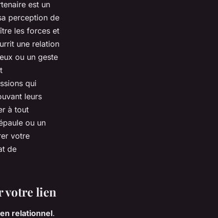
rtenaire est un
 sa perception de
re les forces et
rrit une relation
ieux ou un geste
t
assions qui
ouvant leurs
r à tout
’épaule ou un
rer votre
at de
 votre lien
ien relationnel
.