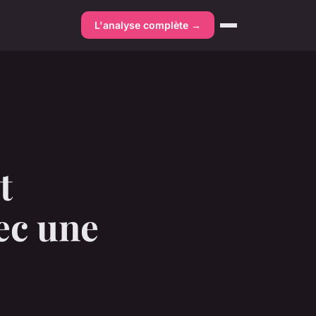
L'analyse complète →
t
ec une