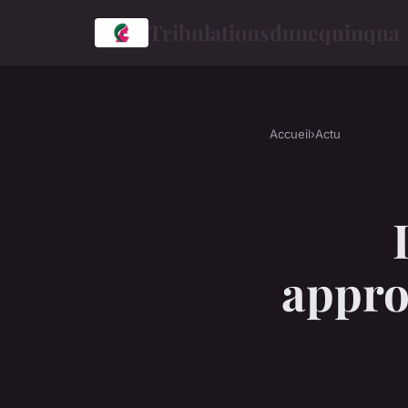
Tribulationsdunequinqua
Accueil
›
Actu
appro