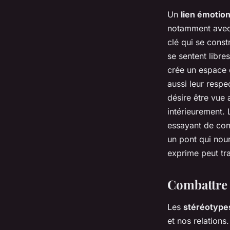
Un
lien émotio
notamment ave
clé qui se cons
se sentent libre
crée un espace 
aussi leur resp
désire être vue 
intérieurement. 
essayant de comp
un pont qui nour
exprime peut tra
Combattre l
Les
stéréotype
et nos relations