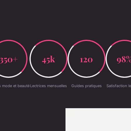
350+
45k
120
98
es mode et beauté
Lectrices mensuelles
Guides pratiques
Satisfaction l