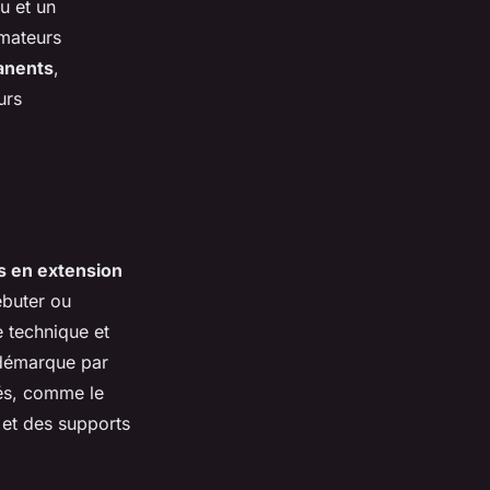
u et un
mateurs
anents
,
urs
s en extension
ébuter ou
 technique et
démarque par
tés, comme le
 et des supports