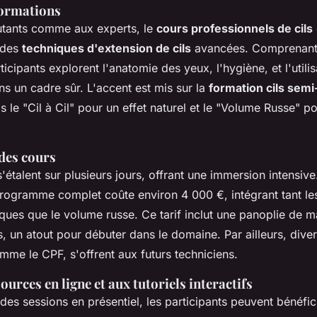
formations
utants comme aux experts, le
cours professionnels de cils
 des
techniques d'extension de cils
avancées. Comprenant 
ticipants explorent l'anatomie des yeux, l'hygiène, et l'utili
s un cadre sûr. L'accent est mis sur la
formation cils sem
is le "Cil à Cil" pour un effet naturel et le "Volume Russe" p
 des cours
'étalent sur plusieurs jours, offrant une immersion intensiv
 programme complet coûte environ 4 000 €, intégrant tant l
ques que le volume russe. Ce tarif inclut une panoplie de m
s, un atout pour débuter dans le domaine. Par ailleurs, dive
mme le CPF, s'offrent aux futurs techniciens.
ources en ligne et aux tutoriels interactifs
s sessions en présentiel, les participants peuvent bénéfici