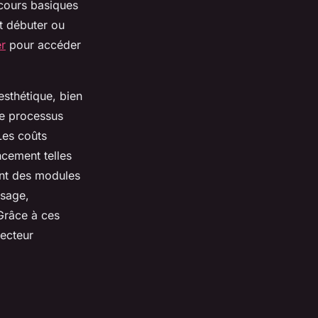
 cours basiques
t débuter ou
er
pour accéder
esthétique, bien
le processus
 Les coûts
ncement telles
ant des modules
ssage,
 Grâce à ces
secteur