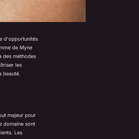
de d'opportunités
gramme de Myne
 à des méthodes
triser les
a beauté.
tout majeur pour
 ce domaine sont
ients. Les