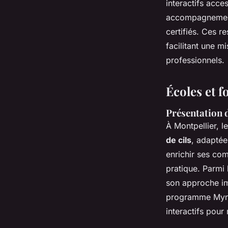
interactifs acce
accompagnement 
certifiés. Ces r
facilitant une m
professionnels.
Écoles et 
Présentation 
À Montpellier, l
de cils
, adaptée
enrichir ses co
pratique. Parmi 
son approche imm
programme Myne 
interactifs pour