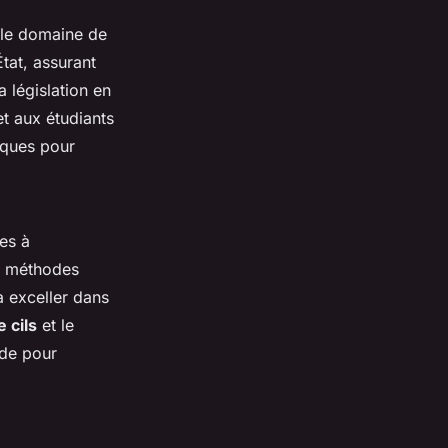
le domaine de
tat, assurant
a législation en
et aux étudiants
iques pour
es à
es méthodes
à exceller dans
 cils
et le
ide pour