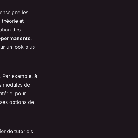
enseigne les
théorie et
sation des
i-permanents
,
our un look plus
e. Par exemple, à
es modules de
atériel pour
rses options de
er de tutoriels