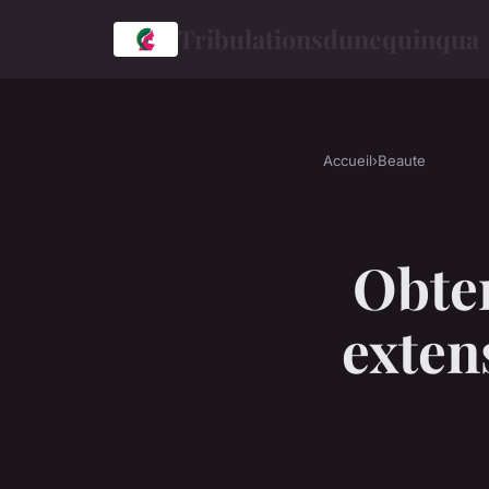
Tribulationsdunequinqua
Accueil
›
Beaute
Obten
exten