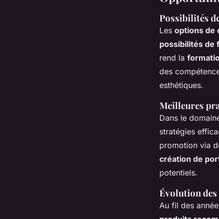
Possibilités 
Les
options de c
possibilités de
rend la
formatio
des compétences
esthétiques.
Meilleures prat
Dans le domain
stratégies effic
promotion via 
création de port
potentiels.
Évolution des 
Au fil des année