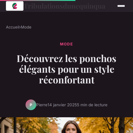
Tribulationsdunequinqua
Accueil
›
Mode
MODE
Découvrez les ponchos
élégants pour un style
réconfortant
Pierre
14 janvier 2025
5 min de lecture
P