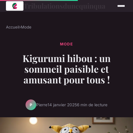
Tribulationsdunequinqua
Accueil
›
Mode
MODE
Kigurumi hibou : un
sommeil paisible et
amusant pour tous !
Pierre
14 janvier 2025
6 min de lecture
P