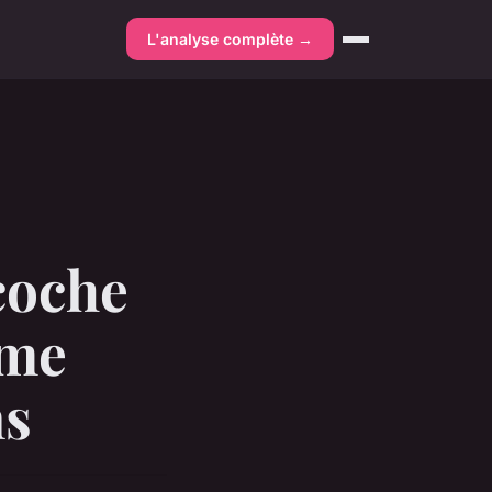
L'analyse complète →
coche
mme
ns