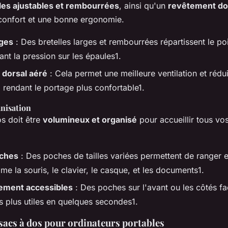
les ajustables et rembourrées
, ainsi qu'un
revêtement do
confort et une bonne ergonomie.
rges
: Des bretelles larges et rembourrées répartissent le p
ant la pression sur les épaules1.
dorsal aéré
: Cela permet une meilleure ventilation et rédui
, rendant le portage plus confortable1.
nisation
s doit être
volumineux et organisé
pour accueillir tous vo
oches
: Des poches de tailles variées permettent de ranger 
me la souris, le clavier, le casque, et les documents1.
lement accessibles
: Des poches sur l'avant ou les côtés fac
s plus utiles en quelques secondes1.
 sacs à dos pour ordinateurs portables