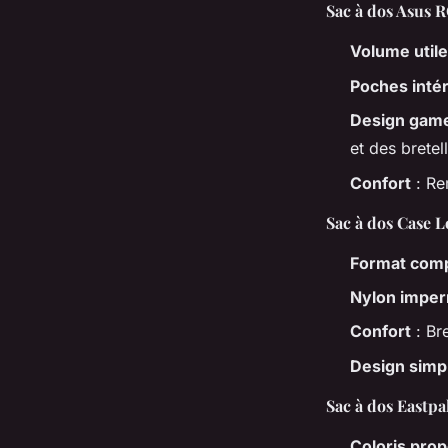
Sac à dos Asus 
Volume utile
Poches inté
Design game
et des bretel
Confort
: Re
Sac à dos Case 
Format com
Nylon impe
Confort
: Br
Design simp
Sac à dos Eastpa
Coloris pro