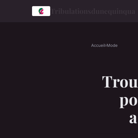
Tribulationsdunequinqua
Accueil
›
Mode
Trou
po
a