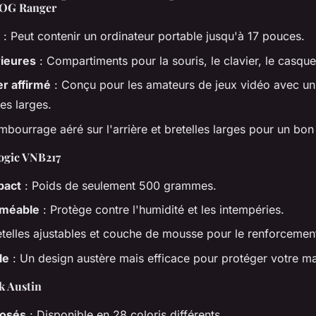
ROG Ranger
: Peut contenir un ordinateur portable jusqu'à 17 pouces.
rieures
: Compartiments pour la souris, le clavier, le casque
r affirmé
: Conçu pour les amateurs de jeux vidéo avec u
les larges.
mbourrage aéré sur l'arrière et bretelles larges pour un bon
Logic VNB217
pact
: Poids de seulement 500 grammes.
rméable
: Protège contre l'humidité et les intempéries.
etelles ajustables et couche de mousse pour le renforcemen
le
: Un design austère mais efficace pour protéger votre mat
k Austin
posés
: Disponible en 28 coloris différents.