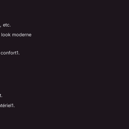
, etc.
n look moderne
 confort1.
t.
ériel1.