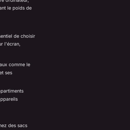
re ordinateur,
ant le poids de
entiel de choisir
r l'écran,
riaux comme le
et ses
partiments
appareils
chez des sacs