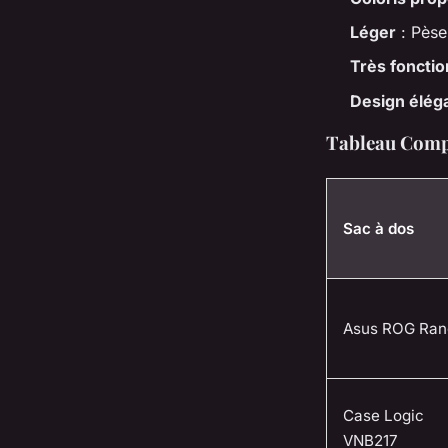
Léger
: Pèse
Très fonctio
Design élég
Tableau Compa
Sac à dos
Asus ROG Ran
Case Logic
VNB217