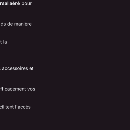
rsal aéré
pour
oids de manière
t la
s accessoires et
efficacement vos
ilitent l'accès