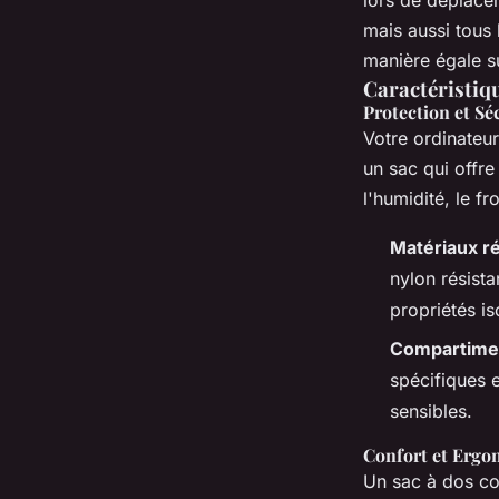
lors de déplacem
mais aussi tous 
manière égale 
Caractéristiqu
Protection et Sé
Votre ordinateur
un sac qui offr
l'humidité, le fr
Matériaux ré
nylon résista
propriétés i
Compartime
spécifiques 
sensibles.
Confort et Ergo
Un sac à dos co