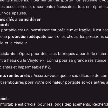
ents fréquents. Il permet de transporter non seulement vot
les accessoires et documents nécessaires, tout en répartiss
sur vos épaules.
es clés à considérer
curité
 portable est un investissement précieux et fragile. Il est ess
e une
protection adéquate
contre les chocs, les pressions su
oid et la chaleur.
sistants
: Optez pour des sacs fabriqués à partir de maté
nt à l'eau ou le Vinylon-F, connu pour sa grande résistance 
solantes et imperméables\1\2.
nts rembourrés
: Assurez-vous que le sac dispose de com
et rembourrés pour votre ordinateur portable et vos autres 
nomie
nfortable est crucial pour les longs déplacements. Recher