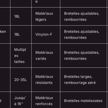
e
Matériaux
Bretelles ajustables,
n
18L
légers
rembourrées
nken
Bretelles ajustables,
18L
Vinylon-F
rembourrées
Multipl
Matériaux
Bretelles ajustables,
es
variés
rembourrées
tailles
Matériaux
Bretelles larges,
20-35L
résistants
rembourrage aéré
Jusqu'
Matériaux
d
Bretelles matelassées
à 16''
renforcés