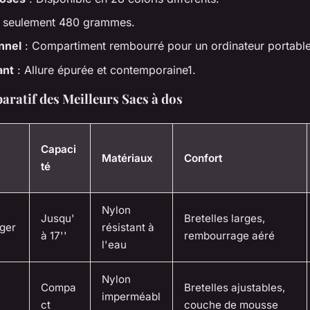
 seulement 480 grammes.
nnel
: Compartiment rembourré pour un ordinateur portabl
ant
: Allure épurée et contemporaine1.
ratif des Meilleurs Sacs à dos
Capaci
Matériaux
Confort
té
Nylon
Jusqu'
Bretelles larges,
ger
résistant à
à 17''
rembourrage aéré
l'eau
Nylon
Compa
Bretelles ajustables,
imperméabl
ct
couche de mousse