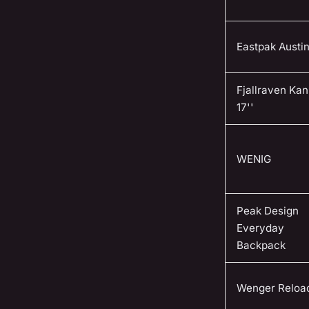
Eastpak Austi
Fjallraven Ka
17''
WENIG
Peak Design
Everyday
Backpack
Wenger Reloa