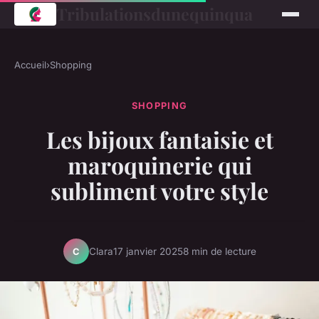
Tribulationsdunequinqua
Accueil
›
Shopping
SHOPPING
Les bijoux fantaisie et
maroquinerie qui
subliment votre style
Clara
17 janvier 2025
8 min de lecture
C