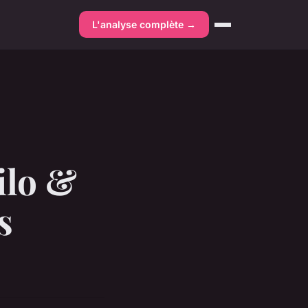
L'analyse complète →
ilo &
s