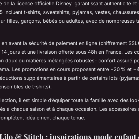
 de la licence officielle Disney, garantissant authenticité et 
incluent t-shirts, sweatshirts, pyjamas, vestes, chaussures
ur filles, garçons, bébés ou adultes, avec de nombreuses ta
en avant la sécurité de paiement en ligne (chiffrement SSL)
 14 jours et une livraison offerte sous 48h en France. Les co
n doux ou matières mélangées robustes : confort assuré pou
yjama. Les promotions en cours proposent entre −20 % et −
 réductions supplémentaires à partir de certains lots (pyjam
nsembles de t-shirts).
lection, il est simple d’équiper toute la famille avec des lo
és à chaque saison et à chaque occasion. Les accessoires a
complètent idéalement chaque tenue.
ilo & Stitch : inspirations mode enfant e