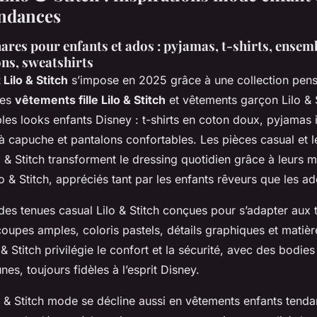
tendances
ares pour enfants et ados : pyjamas, t-shirts, ensem
ons, sweatshirts
Lilo & Stitch
s’impose en 2025 grâce à une collection pen
Les
vêtements fille Lilo & Stitch
et vêtements garçon Lilo & S
bles looks enfants Disney : t-shirts en coton doux, pyjamas
à capuche et pantalons confortables. Les pièces casual et 
lo & Stitch transforment le dressing quotidien grâce à leurs m
 & Stitch, appréciés tant par les enfants rêveurs que les ad
des tenues casual Lilo & Stitch conçues pour s’adapter au
oupes amples, coloris pastels, détails graphiques et matièr
 Stitch privilégie le confort et la sécurité, avec des bodies
nes, toujours fidèles à l’esprit Disney.
lo & Stitch mode se décline aussi en vêtements enfants tend