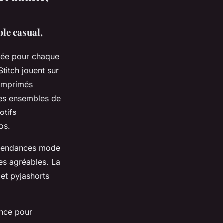
ble casual,
sée pour chaque
titch jouent sur
 imprimés
les ensembles de
otifs
os.
x tendances mode
es agréables. La
 et pyjashorts
ance pour