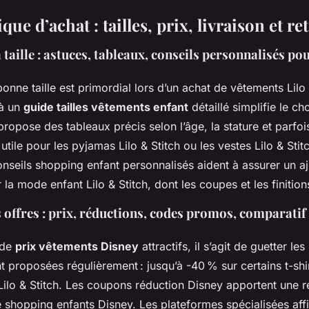
que d’achat : tailles, prix, livraison et re
a taille : astuces, tableaux, conseils personnalisés po
bonne taille est primordial lors d’un achat de vêtements Lilo
 à un
guide tailles vêtements enfant
détaillé simplifie le cho
propose des tableaux précis selon l’âge, la stature et parfoi
t utile pour les pyjamas Lilo & Stitch ou les vestes Lilo & St
onseils shopping enfant personnalisés aident à assurer un a
a mode enfant Lilo & Stitch, dont les coupes et les finitions
 offres : prix, réductions, codes promos, comparati
 de
prix vêtements Disney
attractifs, il s’agit de guetter l
 proposées régulièrement : jusqu’à -40 % sur certains t-shirt
Lilo & Stitch. Les coupons réduction Disney apportent une 
 shopping enfants Disney. Les plateformes spécialisées aff