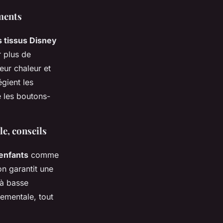
ements
s tissus Disney
r plus de
eur chaleur et
égient les
e les boutons-
le, conseils
 enfants
comme
on garantit une
 à basse
nementale, tout