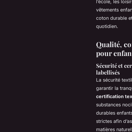
l’école, les lois
vêtements enfant 
coton durable et
quotidien.
Qualité, co
pour enfan
Sécurité et cer
labellisés
La sécurité text
garantir la tran
certification te
substances noci
durables enfant
strictes afin d’
matières naturel