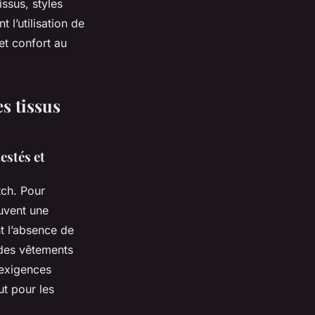
issus, styles
 l’utilisation de
et confort au
es tissus
estés et
tch. Pour
ouvent une
t l’absence de
 des vêtements
 exigences
ut pour les