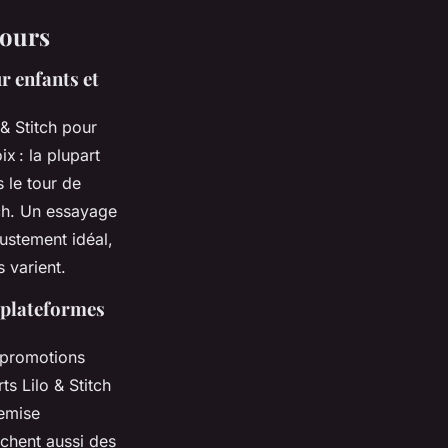
tours
ur enfants et
 & Stitch pour
ix : la plupart
s le tour de
itch. Un essayage
justement idéal,
 varient.
f plateformes
es promotions
s Lilo & Stitch
remise
ichent aussi des