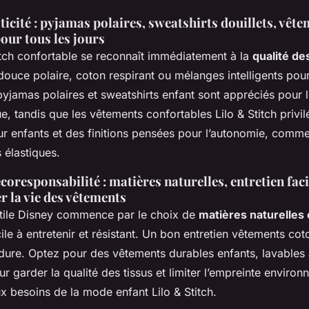
ticité : pyjamas polaires, sweatshirts douillets, vêt
our tous les jours
tch confortable se reconnaît immédiatement à la
qualité de
ouce polaire, coton respirant ou mélanges intelligents pou
yjamas polaires et sweatshirts enfant sont appréciés pour l
ue, tandis que les vêtements confortables Lilo & Stitch privil
ur enfants et des finitions pensées pour l’autonomie, comm
 élastiques.
écoresponsabilité : matières naturelles, entretien faci
 la vie des vêtements
extile Disney commence par le choix de
matières naturelles
cile à entretenir et résistant. Un bon entretien vêtements cot
dure. Optez pour des vêtements durables enfants, lavables
r garder la qualité des tissus et limiter l’empreinte environ
x besoins de la mode enfant Lilo & Stitch.