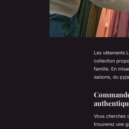
Les vêtements Li
collection propo
famille. En misan
saisons, du pyjam
Commander 
authentiqu
Vous cherchez de
trouverez une 