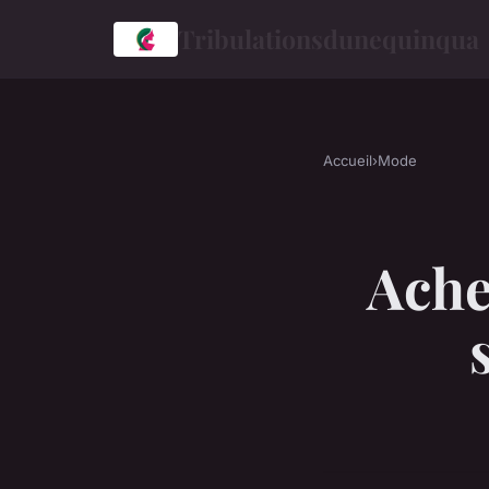
Tribulationsdunequinqua
Accueil
›
Mode
Ache