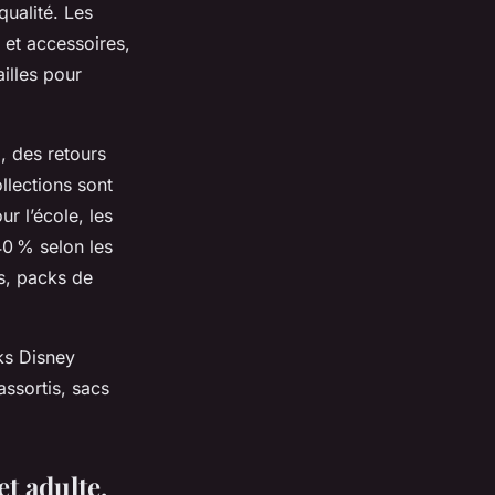
qualité. Les
 et accessoires,
illes pour
, des retours
llections sont
r l’école, les
40 % selon les
as, packs de
oks Disney
ssortis, sacs
t adulte,