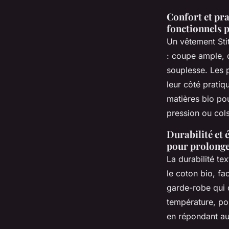
Confort et pra
fonctionnels p
Un vêtement Sti
: coupe ample, d
souplesse. Les p
leur côté pratiq
matières bio po
pression ou cols
Durabilité et 
pour prolonger
La durabilité t
le coton bio, fa
garde-robe qui 
température, pou
en répondant au